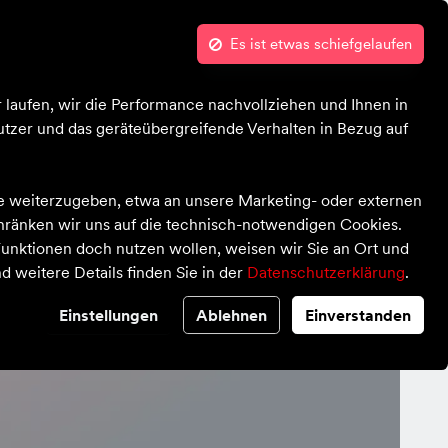
Es ist etwas schiefgelaufen
Kontrast
Mein Konto
Wunschliste
Bekleidung
Schuhe
Ausrüstung
Sale
 laufen, wir die Performance nachvollziehen und Ihnen in
tzer und das geräteübergreifende Verhalten in Bezug auf
te weiterzugeben, etwa an unsere Marketing- oder externen
chränken wir uns auf die technisch-notwendigen Cookies.
unktionen doch nutzen wollen, weisen wir Sie an Ort und
d weitere Details finden Sie in der
Datenschutzerklärung
.
Einstellungen
Ablehnen
Einverstanden