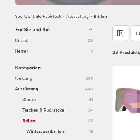
Sportzentrale Papistock
Ausrüstung
Brillen
Für Sie und Ihn
F
Unisex
20
Herren
3
23 Produkt
Kategorien
Kleidung
295
Ausrüstung
240
Stöcke
61
Taschen & Rucksäcke
34
Brillen
23
Wintersportbrillen
18