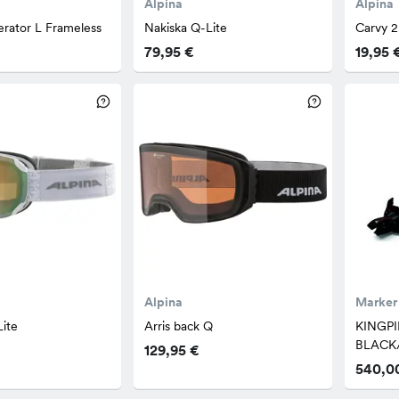
Alpina
Alpina
rator L Frameless
Nakiska Q-Lite
Carvy 2
79,95 €
19,95 
Alpina
Marker
ite
Arris back Q
KINGPI
BLACK
129,95 €
540,0