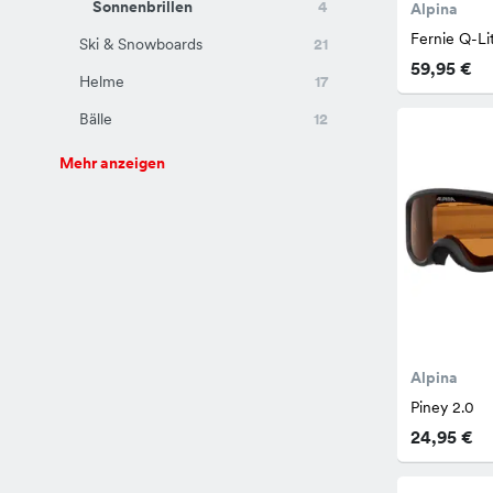
Sonnenbrillen
4
Alpina
Fernie Q-Li
Ski & Snowboards
21
59,95 €
Helme
17
Bälle
12
Mehr anzeigen
Alpina
Piney 2.0
24,95 €