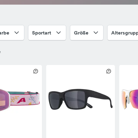
arbe
Sportart
Größe
Altersgrup
e