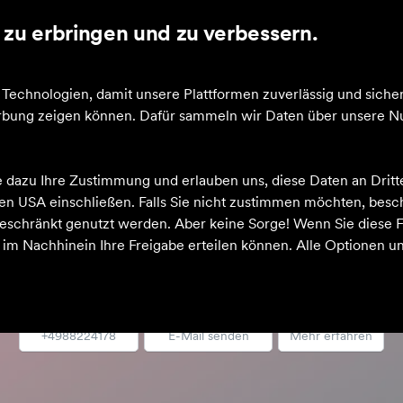
zu erbringen und zu verbessern.
le
Über uns
Kontakt
echnologien, damit unsere Plattformen zuverlässig und sicher
Werbung zeigen können. Dafür sammeln wir Daten über unsere Nu
e dazu Ihre Zustimmung und erlauben uns, diese Daten an Drit
 den USA einschließen. Falls Sie nicht zustimmen möchten, bes
Sportzentrale Papistock
schränkt genutzt werden. Aber keine Sorge! Wenn Sie diese F
Brillen
h im Nachhinein Ihre Freigabe erteilen können. Alle Optionen un
Rufen Sie uns an
Schreiben Sie uns
Zum Profil
+4988224178
E-Mail senden
Mehr erfahren