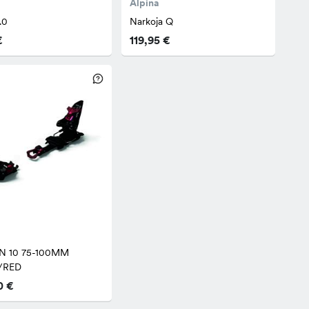
Alpina
.0
Narkoja Q
€
119,95 €
N 10 75-100MM
/RED
0 €