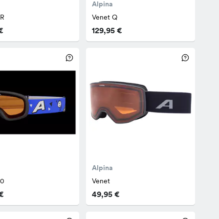
Alpina
HR
Venet Q
€
129,95 €
Alpina
.0
Venet
€
49,95 €